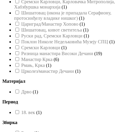
Сремски Карловци, Карловачка Митрополија,
Хабзбуршка монархија
(
1
)
Шишатовац (икона је припадала Серафиону,
протосинђелу владике нишког)
(
1
)
Цариград/Манастир Хопово
(
1
)
Шишатовац, кивот светитеља
(
1
)
Руски рад, Сремски Карловци
(
1
)
Поклон Николе Недељковића Музеју СПЦ
(
1
)
Сремски Карловци
(
1
)
Ризница манастира Високи Дечани
(
19
)
Манастир Крка
(
6
)
Рмањ, Крка
(
1
)
Црколез/манастир Дечани
(
1
)
Материјал
Дрво
(
1
)
Период
18. век
(
1
)
Збирка