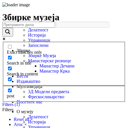
Збирке музеја
О музеју
Делатност
Историја
Управници
Запослени
Збирке
Exact matches only
Збирке Музеја
Манастирске ризнице
Search in title
Манастир Дечани
Манастир Крка
Search in content
Вести
Издаваштво
Мултимедија
3Д Модели предмета
post
Фрескосликарство
Посетите нас
Filters (1)
Filters
О музеју
Делатност
Reset all
×
Историја
Атос
×
Управници