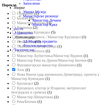
Запослени
Порекло
Збирке
Збирке Музеја
Германско
(
1
)
Манастирске ризнице
Балкан
(
1
)
Манастир Дечани
Манастир Хопово
(
1
)
Манастир Крка
Раваница
(
2
)
Вести
Манастир Крушедол
(
5
)
Издаваштво
Константинопољ / Манастир Крушедол
(
1
)
Мултимедија
3Д Модели предмета
Непознато
(
15
)
Фрескосликарство
Тканина, Лука (Италија)
(
1
)
Посетите нас
Константинопољ
(
1
)
Манастир Љубостиња/Манастир Врдник
(
1
)
Манастир Рача на Дрини/Манастир Беочин
(
1
)
Фрушкогорски манастир (Бешеново)
(
1
)
Атос
(
1
)
Нова Винча (дар јеромонаха Димитрија), пренета у
Манастир Кувеждин
(
1
)
Крушедол
(
2
)
Крушедол, ктитор је Иларион, митрополит
београдски и сремски
(
1
)
Манастир Шишатовац
(
1
)
Рача/Беочин
(
1
)