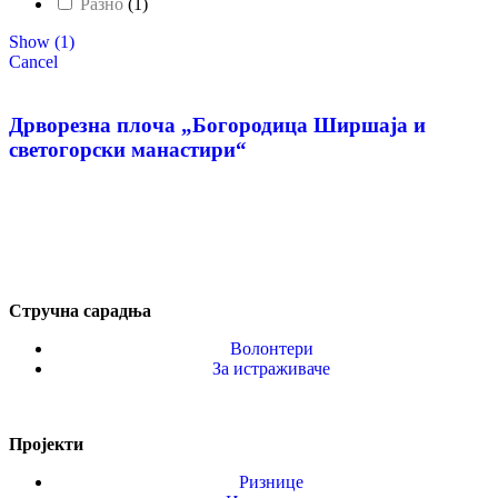
Разно
(
1
)
Show
(
1
)
Cancel
Дрворезна плоча „Богородица Ширшаја и
светогорски манастири“
Стручна сарадња
Волонтери
За истраживаче
Пројекти
Ризнице