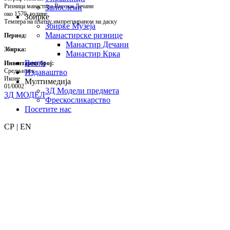
Ризница манастира Високи Дечани
Запослени
око 1570. године
Збирке
Темпера на платну импрегнираном на даску
Збирке Музеја
Манастирске ризнице
Период:
Манастир Дечани
Збирка:
Манастир Крка
Вести
Инвентарни број:
Средњи век
Издаваштво
Иконе
Мултимедија
01/0002
3Д Модели предмета
3Д МОДЕЛ
Фрескосликарство
Посетите нас
СР | EN