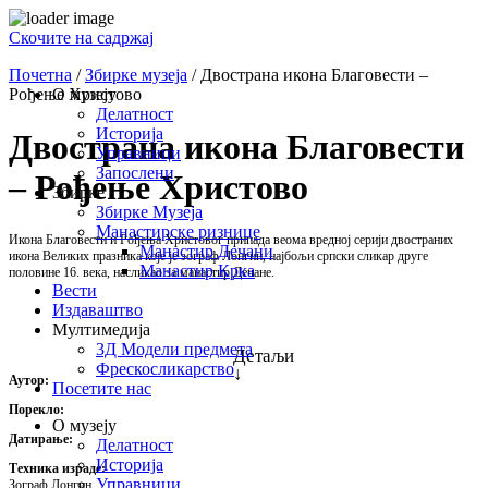
Скочите на садржај
Почетна
/
Збирке музеја
/
Двострана икона Благовести –
Рођење Христово
О музеју
Делатност
Историја
Двострана икона Благовести
Управници
Запослени
– Рођење Христово
Збирке
Збирке Музеја
Манастирске ризнице
Икона Благовести и Рођења Христовог припада веома вредној серији двостраних
Манастир Дечани
икона Великих празника које је зограф Лонгин, најбољи српски сликар друге
Манастир Крка
половине 16. века, насликао за манастир Дечане.
Вести
Издаваштво
Мултимедија
3Д Модели предмета
Детаљи
Фрескосликарство
↓
Аутор:
Посетите нас
Порекло:
О музеју
Датирање:
Делатност
Историја
Техника израде:
Управници
Зограф Лонгин