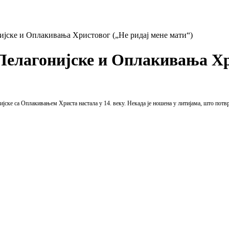
јске и Оплакивања Христовог („Не ридај мене мати“)
Пелагонијске и Оплакивања Хр
ијске са Оплакивањем Христа настала у 14. веку. Некада је ношена у литијама, што потв