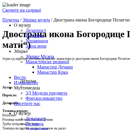
Скочите на садржај
Почетна
/
Збирке музеја
/
Двострана икона Богородице Пелагони
О музеју
Делатност
Двострана икона Богородице 
Историја
Управници
мати“)
Запослени
Збирке
Збирке Музеја
Једна од највећих светиња дечанског манастира је двострана икона Богородице Пелагон
Манастирске ризнице
Манастир Дечани
Манастир Крка
Вести
Детаљи
Издаваштво
↓
Аутор:
Мултимедија
3Д Модели предмета
Порекло:
Фрескосликарство
Датирање:
Посетите нас
Техника израде:
О музеју
Непознат
Делатност
Ризница манастира Високи Дечани
Историја
Трећа четвртина 14. века
Темпера на платну импрегнираном на даску
Управници