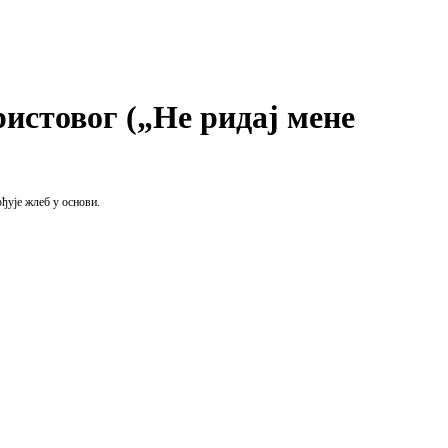
истовог („Не ридај мене
рђује жлеб у основи.