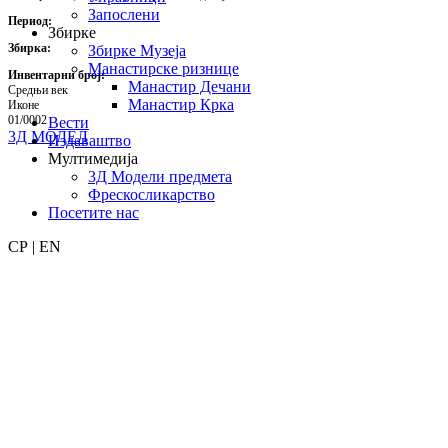
Запослени
Период:
Збирке
Збирка:
Збирке Музеја
Манастирске ризнице
Инвентарни број:
Манастир Дечани
Средњи век
Манастир Крка
Иконе
01/0002
Вести
3Д МОДЕЛ
Издаваштво
Мултимедија
3Д Модели предмета
Фрескосликарство
Посетите нас
СР | EN