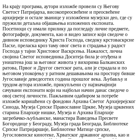
На крају програма, аутори изложбе провели су Његову
Светост Патријарха, високопреосвећене и преосвећене
архијереје и остале званице у изложбени музејски део, где су
пружили детаљна објашњења изложених експоната.
Посетиоци су имали прилику да погледају личне предмете,
фотографије, документа, као и видео записе који сведоче о
дивном исповеднику Христа Господа, сведоку крстоваскрсне
Пасхе, преласка кроз таму овог света и страдања у радост
Господа у тајни Христовог Васкрсења. Нажалост, лична
својина Светог исповедника Доситеја била је отуђена и
уништена још за његовог живота у вихорима Балканских
ратова, Првог и Другог светског рата, али је страдала и по
његовом упокојењу у ратним дешавањима на простору бивше
Југославије деведесетих година прошлог века. Љубављу и
трудом аутора изложбе, прикупљени су најзначајнији
сачувани експонати који на најбољи начин данас сведоче о
овој светој личности. Пажљивим одабиром за потребе
изложбе коришћени су фондови Архива Светог Архијерејског
Синода, Музеја Српске Православне Цркве, Музеја црквених
старина Епархије нишке, Музеја и Архива Епархије
загребачко-љубљанске, манастира Ваведења Пресвете
Богородице у Београду, Музеја града Београда, Библиотеке
Српске Патријаршије, Библиотеке Матице српске,
Југословенске кинотеке, Хрватског државног архива, као и