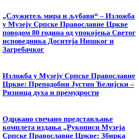
„Служитељ мира и љубави“ – Изложба
у Музеју Српске Православне Цркве
поводом 80 година од упокојења Светог
исповедника Доситеја Нишког и
Загребачког
Изложба у Музеју Српске Православне
Цркве: Преподобни Јустин Ћелијски –
Ризница духа и премудрости
Одржано свечано представљање
комплета издања „Рукописи Музеја
Српске Православне Цркве: Збирка