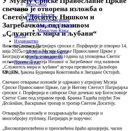
У Музеју Српске Православне Цркве
Запослени
свечано је отворена изложба о
Збирке
Збирке Музеја
Светом Доситеју Нишком и
Манастирске ризнице
Загребачком, под називом
Манастир Дечани
Манастир Крка
„Служитељ мира и љубави“
Вести
Издаваштво
Његова Светост Патријарх српски г. Порфирије је отворио 14.
Мултимедија
маја 2025. године у Музеју Српске Православне Цркве у
3Д Модели предмета
Београду изложбу поводом 80 година од упокојења Светог
Фрескосликарство
исповедника Доситеја Нишког и Загребачког под називом
Посетите нас
„Служитељ мира и љубави“ аутора презвитера Далибора
СР | EN
Мидића, ђакона Будимира Кокотовића и Звездане Остојић.
Свечано отварање изложбе је одржано у атријуму Музeја
Српске Православне Цркве, где је Његову Светост Патријарха
српског г. Порфирија и саборске Оце дочекао хор Богословије
Светог Саве под управом проф. Бранка Тадића појући
Тон
Деспотин,
Васкршњи тропар и тропар Светом Доситеју.
Отварајући изложбу и поздрављајући архијереје и
многобројну публику, Патријарх је поручио:
„Високопреосвећена и преосвећена браћо архијереји, часни