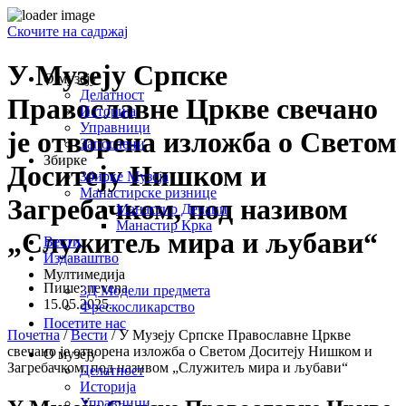
Скочите на садржај
У Музеју Српске
О музеју
Делатност
Православне Цркве свечано
Историја
Управници
је отворена изложба о Светом
Запослени
Збирке
Доситеју Нишком и
Збирке Музеја
Манастирске ризнице
Загребачком, под називом
Манастир Дечани
Манастир Крка
„Служитељ мира и љубави“
Вести
Издаваштво
Мултимедија
Пише:
nevena
3Д Модели предмета
15.05.2025.
Фрескосликарство
Посетите нас
Почетна
/
Вести
/
У Музеју Српске Православне Цркве
свечано је отворена изложба о Светом Доситеју Нишком и
О музеју
Загребачком, под називом „Служитељ мира и љубави“
Делатност
Историја
Управници