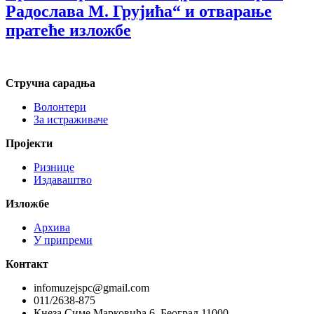
Радослава М. Грујића“ и отварање
пратеће изложбе
Стручна сарадња
Волонтери
За истраживаче
Пројекти
Ризнице
Издаваштво
Изложбе
Архива
У припреми
Контакт
infomuzejspc@gmail.com
011/2638-875
Кнеза Симе Марковића 6, Београд 11000