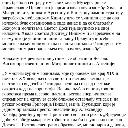
оци, браћо и сестре, у име свих хвала Музеју Српске
Православне Цркве што је организовао ову изложбу. Хвала и
Митрополиту нишком Арсенију и Епископу администратору
загребачко-љубљанском Кирилу што су учинили све да ова
изложба буде организована овде данас и да се благодаћу
Божјом и молитвама Светог Доситеја окупимо на овој
изложби. Хвала Светом Доситеју Нишком и Загребачком на
свему што је учинио и чини за нашу Цркву, а узносећи
молитве њему молимо га да се он за нас моли Господу и тим
молитвеним расположењем отварам ову изложбу“.
Надахнутим речима присутнима се обратио и Његово
Високопреосвештенство Митрополит нишки г. Арсеније:
„У многим бурним годинама, које су обележиле крај XIX и
почетак ХХ века, његова светост и његова светлост је
светлила, сведочећи Господње речи да се град не може
сакрити када на гори стоји. Велика љубав овог духовног
горостаса према његовој пастви, његова енергичност и
спремност на жртву за своје ближње остављају утисак и на
руског конзула Григорија Николајевича Трубецког, који је
једном приликом престолонаследнику Александру
Карађорђевићу у време Првог светског рата рекао: „Вредело је
доћи у Србију макар само због тога да би се упознао епископ
Доситеј”. Његово свестрано образовање, мисионарски дарови,