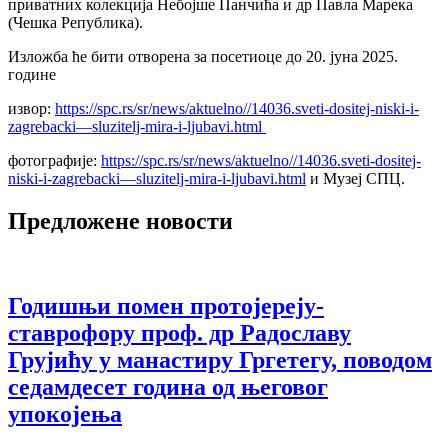
приватних колекција Небојше Панчића и др Павла Марека
(Чешка Република).
Изложба ће бити отворена за посетиоце до 20. јуна 2025.
године
извор:
https://spc.rs/sr/news/aktuelno//14036.sveti-dositej-niski-i-
zagrebacki—sluzitelj-mira-i-ljubavi.html
фотографије:
https://spc.rs/sr/news/aktuelno//14036.sveti-dositej-
niski-i-zagrebacki—sluzitelj-mira-i-ljubavi.html
и Музеј СПЦ.
Предложене новости
Годишњи помен протојереју-
ставрофору проф. др Радославу
Грујићу у манастиру Гргетегу, поводом
седамдесет година од његовог
упокојења