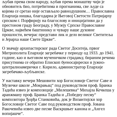
љубав према свом народу, љубав према монаштву чији је
обновитељ био, потребитима и прогнанима, све људе са
којима се сретао није остављало равнодушним… Православна
Епархија нишка, благодарна је Његовој Светости Патријарху
српском г. Порфирију на благослову и иницијативи да у
престоном граду Београду, у Музеју Српске Православне
Цркве, највећем баштинику и чувару наше духовне
прошлости, вечерас представи лик и дело великог Светитеља
и Јерарха наше Свете Цркве“.
О значају архипастирског рада Светог Доситеја, првог
Митрополита Епархије загребачке у периоду од 1933. до 1941.
године, као и његовом мученичком страдању, бираним речима
присутнима се обратио Епископ буеносајирески и јужно-
централноамерички г. Кирило, администратор Епархије
загребачако-љубљанске.
У наставку вечери Мешовити хор Богословије Светог Саве и
Музичке школе „Мокрањац“ под руководством проф. Бранка
Тадића извео је композиције „Милешевка“ Михајла Кечкеша у
аранжману проф. Бранка Тадића и „Победну песму“
композитора Ђорђа Станковића, док је Византијски хор
Богословије Светог Саве под руководством проф. Јована
Ракочевића извео две песме Васкршњег канона и „Ангел
вопијашче“.